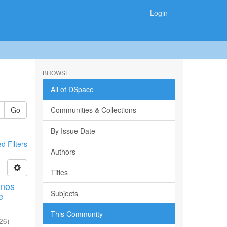
Login
BROWSE
All of DSpace
Go
Communities & Collections
By Issue Date
 Filters
Authors
Titles
mnos
Subjects
e
This Community
26
)