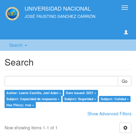
UNIVERSIDAD NACIONAL
Toggl
navig
JOSÉ FAUSTINO SANCHEZ CARRIÓN
Search
Search
Go
Author: Loarte Castillo, Joel Adan ×
Date issued: 2021 ×
Subject: Capacidad de respuesta ×
Subject: Seguridad ×
Subject: Calidad ×
Has File(s): true ×
Show Advanced Filters
Now showing items 1-1 of 1