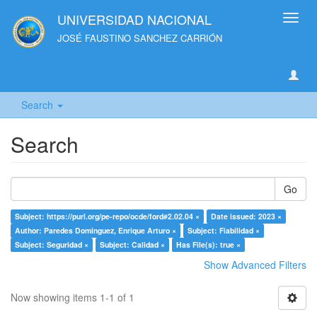
UNIVERSIDAD NACIONAL
Toggl
navig
JOSÉ FAUSTINO SANCHEZ CARRIÓN
Search
Search
Go
Subject: https://purl.org/pe-repo/ocde/ford#2.02.04 ×
Date issued: 2023 ×
Author: Paredes Dominguez, Enrique Arturo ×
Subject: Fiabilidad ×
Subject: Seguridad ×
Subject: Calidad ×
Has File(s): true ×
Show Advanced Filters
Now showing items 1-1 of 1