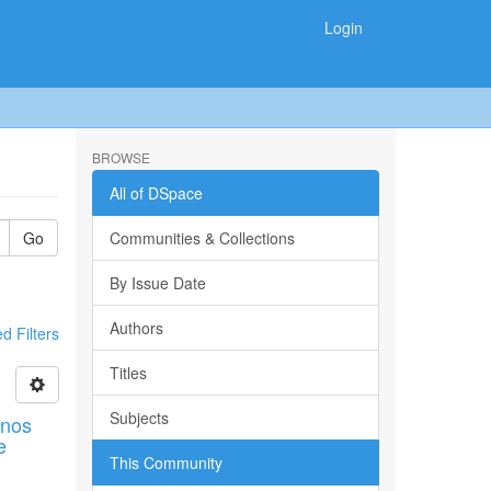
Login
BROWSE
All of DSpace
Go
Communities & Collections
By Issue Date
Authors
 Filters
Titles
Subjects
mnos
e
This Community