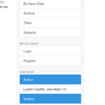
26
)
By Issue Date
de los
o
Authors
Titles
Subjects
MY ACCOUNT
Login
Register
DISCOVER
Author
Loarte Castillo, Joel Adan (1)
Subject