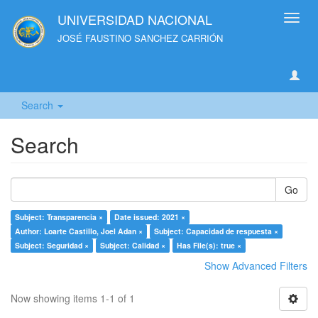
UNIVERSIDAD NACIONAL
Toggl
navig
JOSÉ FAUSTINO SANCHEZ CARRIÓN
Search
Search
Go
Subject: Transparencia ×
Date issued: 2021 ×
Author: Loarte Castillo, Joel Adan ×
Subject: Capacidad de respuesta ×
Subject: Seguridad ×
Subject: Calidad ×
Has File(s): true ×
Show Advanced Filters
Now showing items 1-1 of 1