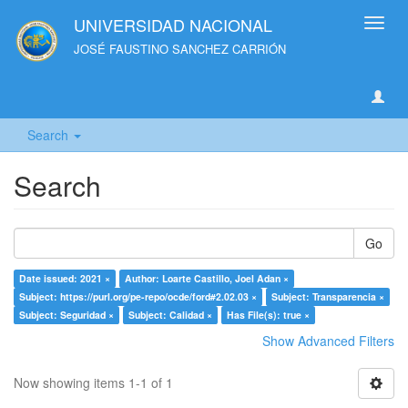
UNIVERSIDAD NACIONAL
Toggl
navig
JOSÉ FAUSTINO SANCHEZ CARRIÓN
Search
Search
Go
Date issued: 2021 ×
Author: Loarte Castillo, Joel Adan ×
Subject: https://purl.org/pe-repo/ocde/ford#2.02.03 ×
Subject: Transparencia ×
Subject: Seguridad ×
Subject: Calidad ×
Has File(s): true ×
Show Advanced Filters
Now showing items 1-1 of 1