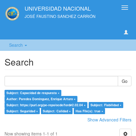
UNIVERSIDAD NACIONAL
Toggl
navig
JOSÉ FAUSTINO SANCHEZ CARRIÓN
Search
Search
Go
Subject: Capacidad de respuesta ×
Author: Paredes Dominguez, Enrique Arturo ×
Subject: https://purl.org/pe-repo/ocde/ford#2.02.04 ×
Subject: Fiabilidad ×
Subject: Seguridad ×
Subject: Calidad ×
Has File(s): true ×
Show Advanced Filters
Now showing items 1-1 of 1