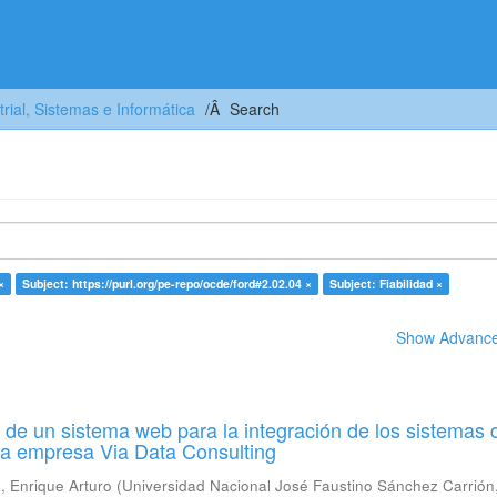
trial, Sistemas e Informática
Search
×
Subject: https://purl.org/pe-repo/ocde/ford#2.02.04 ×
Subject: Fiabilidad ×
Show Advanced
de un sistema web para la integración de los sistemas 
la empresa Via Data Consulting
 Enrique Arturo
(
Universidad Nacional José Faustino Sánchez Carrión