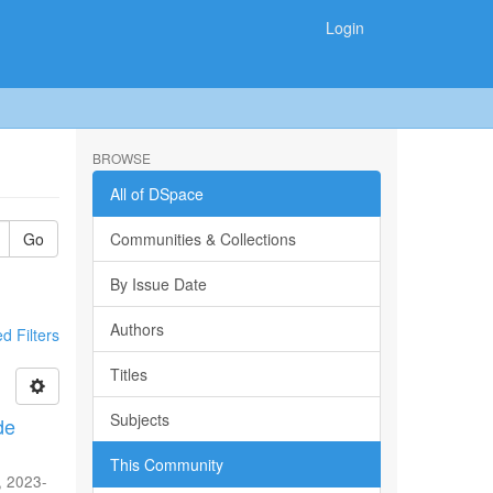
Login
BROWSE
All of DSpace
Go
Communities & Collections
By Issue Date
Authors
 Filters
Titles
Subjects
de
This Community
,
2023-