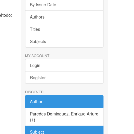
By Issue Date
Método:
Authors
Titles
Subjects
MY ACCOUNT
Login
Register
DISCOVER
Author
Paredes Dominguez, Enrique Arturo
(1)
Subject