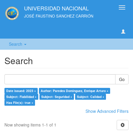
UNIVERSIDAD NACIONAL
Toggl
navig
JOSÉ FAUSTINO SANCHEZ CARRIÓN
Search
Search
Go
Date issued: 2023 ×
Author: Paredes Dominguez, Enrique Arturo ×
Subject: Fiabilidad ×
Subject: Seguridad ×
Subject: Calidad ×
Has File(s): true ×
Show Advanced Filters
Now showing items 1-1 of 1