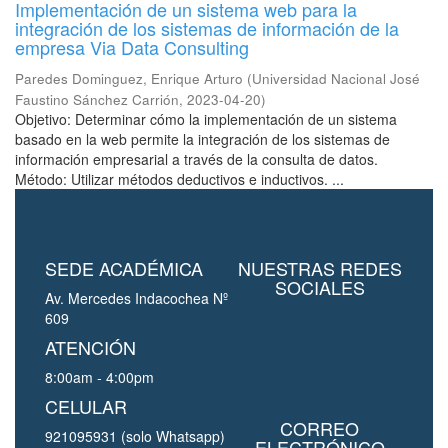
Implementación de un sistema web para la
integración de los sistemas de información de la
empresa Via Data Consulting
Paredes Dominguez, Enrique Arturo
(
Universidad Nacional José
Faustino Sánchez Carrión
,
2023-04-20
)
Objetivo: Determinar cómo la implementación de un sistema
basado en la web permite la integración de los sistemas de
información empresarial a través de la consulta de datos.
Método: Utilizar métodos deductivos e inductivos. ...
SEDE ACADÉMICA
NUESTRAS REDES
SOCIALES
Av. Mercedes Indacochea Nº
609
ATENCIÓN
8:00am - 4:00pm
CELULAR
CORREO
921095931 (solo Whatsapp)
ELECTRÓNICO