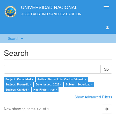
UNIVERSIDAD NACIONAL
Toggl
navig
JOSÉ FAUSTINO SANCHEZ CARRIÓN
Search
Search
Go
Subject: Capacidad ×
Author: Bernal Luis, Carlos Eduardo ×
Subject: Promedio ×
Date issued: 2023 ×
Subject: Seguridad ×
Subject: Calidad ×
Has File(s): true ×
Show Advanced Filters
Now showing items 1-1 of 1