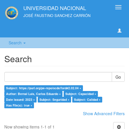
UNIVERSIDAD NACIONAL
Toggl
navig
JOSÉ FAUSTINO SANCHEZ CARRIÓN
Search
Search
Go
Subject: https://purl.org/pe-repo/ocde/ford#2.02.04 ×
Author: Bernal Luis, Carlos Eduardo ×
Subject: Capacidad ×
Date issued: 2023 ×
Subject: Seguridad ×
Subject: Calidad ×
Has File(s): true ×
Show Advanced Filters
Now showing items 1-1 of 1