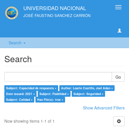
UNIVERSIDAD NACIONAL
Toggl
navig
JOSÉ FAUSTINO SANCHEZ CARRIÓN
Search
Search
Go
Subject: Capacidad de respuesta ×
Author: Loarte Castillo, Joel Adan ×
Date issued: 2021 ×
Subject: Fiabilidad ×
Subject: Seguridad ×
Subject: Calidad ×
Has File(s): true ×
Show Advanced Filters
Now showing items 1-1 of 1