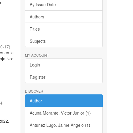
o
By Issue Date
Authors
Titles
Subjects
10-17
)
es en la
MY ACCOUNT
jetivo:
Login
Register
DISCOVER
Author
sé
Acunã Morante, Victor Junior (1)
2022.
Antunez Lugo, Jaime Angelo (1)