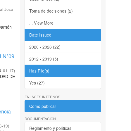
al José
Toma de decisiones (2)
... View More
Carrión
Date Issued
2020 - 2026 (22)
al N°09
2012 - 2019 (5)
4-01-17
)
Has File(s)
NIDAD DE
a
Yes (27)
ENLACES INTERNOS
Cómo publicar
encia
DOCUMENTACIÓN
6-19
)
Reglamento y políticas