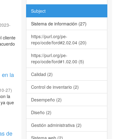
Subject
Sistema de información (27)
2023-
https://purl.org/pe-
 cliente
repo/ocde/ford#2.02.04 (20)
 acuerdo
https://purl.org/pe-
repo/ocde/ford#1.02.00 (5)
 en la
Calidad (2)
Control de inventario (2)
10-27
)
con la
Desempeño (2)
 ya que
Diseño (2)
Gestión administrativa (2)
mas de
Sistema web (2)