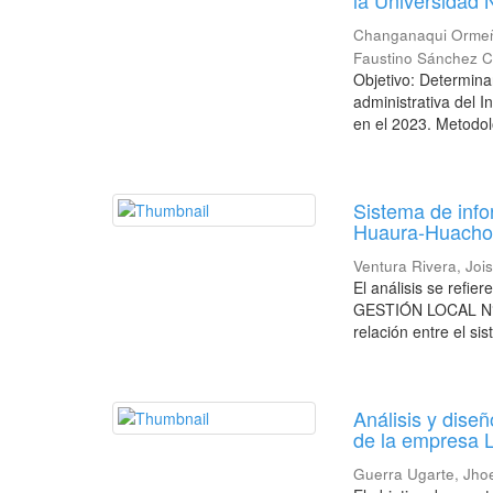
la Universidad 
Changanaqui Ormeñ
Faustino Sánchez C
Objetivo: Determinar
administrativa del 
en el 2023. Metodolo
Sistema de info
Huaura-Huacho
Ventura Rivera, Jo
El análisis se re
GESTIÓN LOCAL N°0
relación entre el si
Análisis y dise
de la empresa 
Guerra Ugarte, Jho