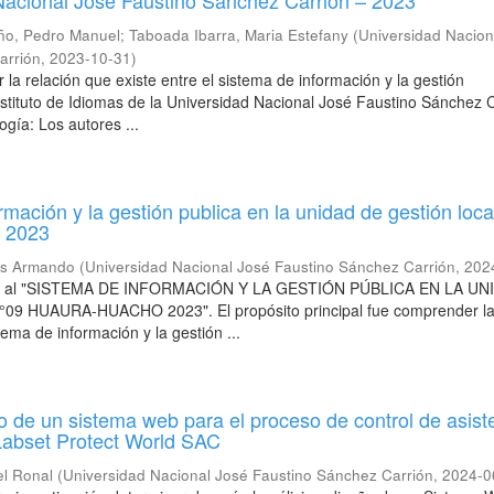
Nacional José Faustino Sánchez Carrión – 2023
o, Pedro Manuel
;
Taboada Ibarra, Maria Estefany
(
Universidad Nacion
arrión
,
2023-10-31
)
 la relación que existe entre el sistema de información y la gestión
Instituto de Idiomas de la Universidad Nacional José Faustino Sánchez 
gía: Los autores ...
rmación y la gestión publica en la unidad de gestión loc
 2023
iss Armando
(
Universidad Nacional José Faustino Sánchez Carrión
,
202
fiere al "SISTEMA DE INFORMACIÓN Y LA GESTIÓN PÚBLICA EN LA U
9 HUAURA-HUACHO 2023". El propósito principal fue comprender l
stema de información y la gestión ...
ño de un sistema web para el proceso de control de asist
Labset Protect World SAC
el Ronal
(
Universidad Nacional José Faustino Sánchez Carrión
,
2024-0