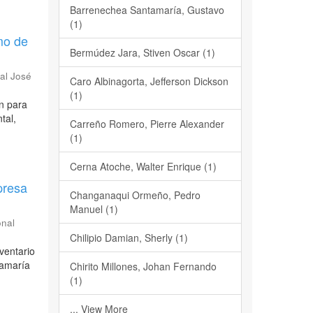
Barrenechea Santamaría, Gustavo
(1)
mo de
Bermúdez Jara, Stiven Oscar (1)
al José
Caro Albinagorta, Jefferson Dickson
(1)
ón para
tal,
Carreño Romero, Pierre Alexander
(1)
Cerna Atoche, Walter Enrique (1)
presa
Changanaqui Ormeño, Pedro
Manuel (1)
onal
Chilipio Damian, Sherly (1)
nventario
tamaría
Chirito Millones, Johan Fernando
(1)
... View More