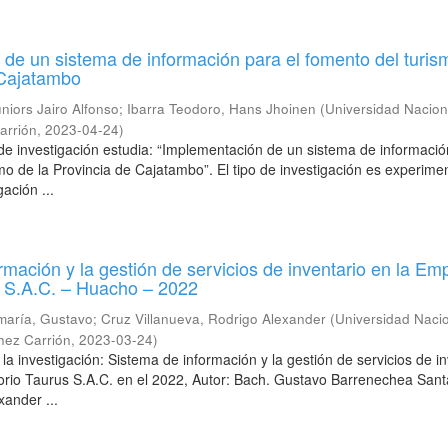
de un sistema de información para el fomento del turis
 Cajatambo
niors Jairo Alfonso
;
Ibarra Teodoro, Hans Jhoinen
(
Universidad Nacion
arrión
,
2023-04-24
)
 de investigación estudia: “Implementación de un sistema de informaci
mo de la Provincia de Cajatambo”. El tipo de investigación es experimen
ación ...
rmación y la gestión de servicios de inventario en la Em
 S.A.C. – Huacho – 2022
maría, Gustavo
;
Cruz Villanueva, Rodrigo Alexander
(
Universidad Naci
hez Carrión
,
2023-03-24
)
de la investigación: Sistema de información y la gestión de servicios de i
rio Taurus S.A.C. en el 2022, Autor: Bach. Gustavo Barrenechea San
xander ...