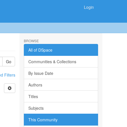
Login
BROWSE
All of DSpace
Go
Communities & Collections
By Issue Date
 Filters
Authors
Titles
Subjects
This Community