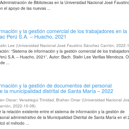
 Administración de Bibliotecas en la Universidad Nacional José Faustin
n el apoyo de las nuevas ...
rmación y la gestión comercial de los trabajadores en la
c Perú S.A. – Huacho, 2021
talin Lee
(
Universidad Nacional José Faustino Sánchez Carrión
,
2022-
gación: “Sistema de información y la gestión comercial de los trabajador
ú S.A. – Huacho, 2021”, Autor: Bach. Stalin Lee Varillas Mendoza. Ob
de ...
rmación y la gestión de documentos del personal
e la municipalidad distrital de Santa María – 2022
ven Oscar
;
Verastegui Trinidad, Brahan Omar
(
Universidad Nacional Jo
arrión
,
2022-10-08
)
 la relación existente entre el sistema de información y la gestión de
onal administrativo de la Municipalidad Distrital de Santa María en el 
icó el método ...