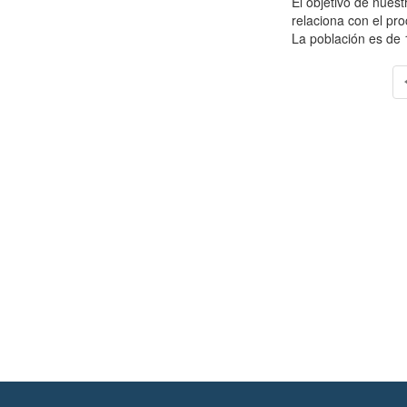
El objetivo de nues
relaciona con el pr
La población es de 