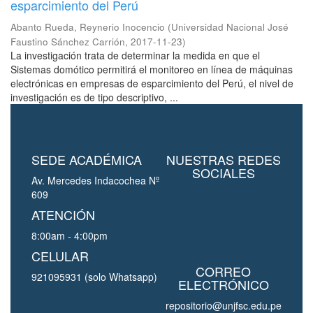
esparcimiento del Perú
Abanto Rueda, Reynerio Inocencio
(
Universidad Nacional José
Faustino Sánchez Carrión
,
2017-11-23
)
La investigación trata de determinar la medida en que el
Sistemas domótico permitirá el monitoreo en línea de máquinas
electrónicas en empresas de esparcimiento del Perú, el nivel de
investigación es de tipo descriptivo, ...
SEDE ACADÉMICA
NUESTRAS REDES
SOCIALES
Av. Mercedes Indacochea Nº
609
ATENCIÓN
8:00am - 4:00pm
CELULAR
CORREO
921095931 (solo Whatsapp)
ELECTRÓNICO
repositorio@unjfsc.edu.pe