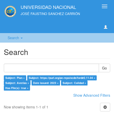
UNIVERSIDAD NACIONAL
Toggl
navig
JOSÉ FAUSTINO SANCHEZ CARRIÓN
Search
Search
Go
Subject: Plan ×
Subject: https://purl.org/pe-repo/ocde/ford#2.11.04 ×
Subject: Averías ×
Date issued: 2023 ×
Subject: Calidad ×
Has File(s): true ×
Show Advanced Filters
Now showing items 1-1 of 1