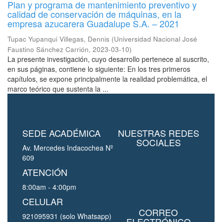
Plan y programa de mantenimiento preventivo y
calidad de conservación de máquinas, en la
empresa azucarera Guadalupe S.A. – 2021
Tupac Yupanqui Villegas, Dennis
(
Universidad Nacional José
Faustino Sánchez Carrión
,
2023-03-10
)
La presente investigación, cuyo desarrollo pertenece al suscrito,
en sus páginas, contiene lo siguiente: En los tres primeros
capítulos, se expone principalmente la realidad problemática, el
marco teórico que sustenta la ...
SEDE ACADÉMICA
NUESTRAS REDES
SOCIALES
Av. Mercedes Indacochea Nº
609
ATENCIÓN
8:00am - 4:00pm
CELULAR
CORREO
921095931 (solo Whatsapp)
ELECTRÓNICO