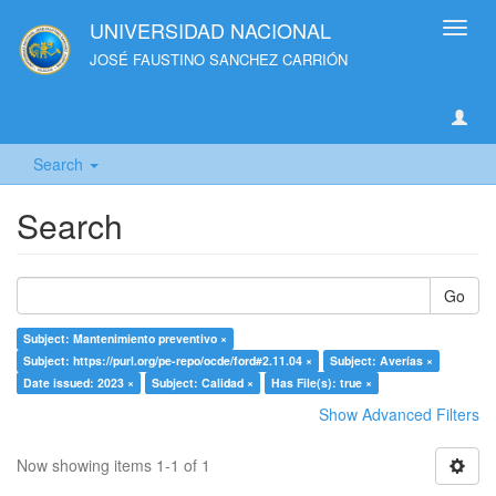
UNIVERSIDAD NACIONAL
Toggl
navig
JOSÉ FAUSTINO SANCHEZ CARRIÓN
Search
Search
Go
Subject: Mantenimiento preventivo ×
Subject: https://purl.org/pe-repo/ocde/ford#2.11.04 ×
Subject: Averías ×
Date issued: 2023 ×
Subject: Calidad ×
Has File(s): true ×
Show Advanced Filters
Now showing items 1-1 of 1