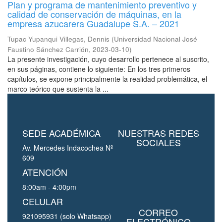
Plan y programa de mantenimiento preventivo y
calidad de conservación de máquinas, en la
empresa azucarera Guadalupe S.A. – 2021
Tupac Yupanqui Villegas, Dennis
(
Universidad Nacional José
Faustino Sánchez Carrión
,
2023-03-10
)
La presente investigación, cuyo desarrollo pertenece al suscrito,
en sus páginas, contiene lo siguiente: En los tres primeros
capítulos, se expone principalmente la realidad problemática, el
marco teórico que sustenta la ...
SEDE ACADÉMICA
NUESTRAS REDES
SOCIALES
Av. Mercedes Indacochea Nº
609
ATENCIÓN
8:00am - 4:00pm
CELULAR
CORREO
921095931 (solo Whatsapp)
ELECTRÓNICO