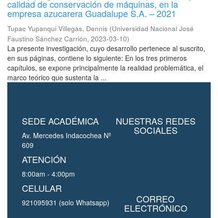
calidad de conservación de máquinas, en la
empresa azucarera Guadalupe S.A. – 2021
Tupac Yupanqui Villegas, Dennis
(
Universidad Nacional José
Faustino Sánchez Carrión
,
2023-03-10
)
La presente investigación, cuyo desarrollo pertenece al suscrito,
en sus páginas, contiene lo siguiente: En los tres primeros
capítulos, se expone principalmente la realidad problemática, el
marco teórico que sustenta la ...
SEDE ACADÉMICA
NUESTRAS REDES
SOCIALES
Av. Mercedes Indacochea Nº
609
ATENCIÓN
8:00am - 4:00pm
CELULAR
CORREO
921095931 (solo Whatsapp)
ELECTRÓNICO