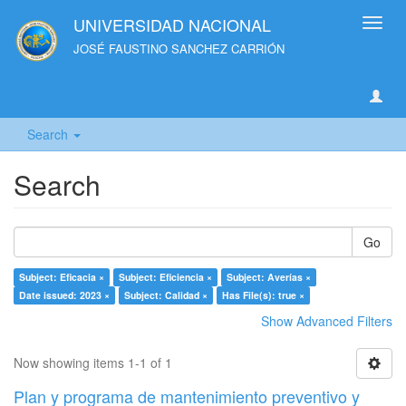
UNIVERSIDAD NACIONAL
Toggl
navig
JOSÉ FAUSTINO SANCHEZ CARRIÓN
Search
Search
Go
Subject: Eficacia ×
Subject: Eficiencia ×
Subject: Averías ×
Date issued: 2023 ×
Subject: Calidad ×
Has File(s): true ×
Show Advanced Filters
Now showing items 1-1 of 1
Plan y programa de mantenimiento preventivo y