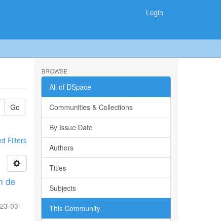
Login
BROWSE
All of DSpace
Go
Communities & Collections
By Issue Date
 Filters
Authors
Titles
n de
Subjects
23-03-
This Community