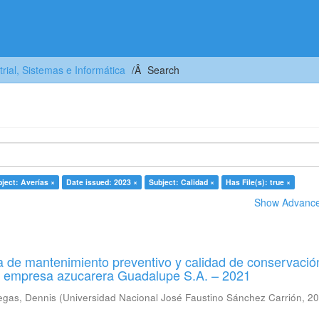
trial, Sistemas e Informática
Search
ject: Averías ×
Date issued: 2023 ×
Subject: Calidad ×
Has File(s): true ×
Show Advanced
 de mantenimiento preventivo y calidad de conservació
a empresa azucarera Guadalupe S.A. – 2021
egas, Dennis
(
Universidad Nacional José Faustino Sánchez Carrión
,
20