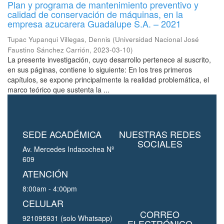
Plan y programa de mantenimiento preventivo y
calidad de conservación de máquinas, en la
empresa azucarera Guadalupe S.A. – 2021
Tupac Yupanqui Villegas, Dennis
(
Universidad Nacional José
Faustino Sánchez Carrión
,
2023-03-10
)
La presente investigación, cuyo desarrollo pertenece al suscrito,
en sus páginas, contiene lo siguiente: En los tres primeros
capítulos, se expone principalmente la realidad problemática, el
marco teórico que sustenta la ...
SEDE ACADÉMICA
NUESTRAS REDES
SOCIALES
Av. Mercedes Indacochea Nº
609
ATENCIÓN
8:00am - 4:00pm
CELULAR
CORREO
921095931 (solo Whatsapp)
ELECTRÓNICO