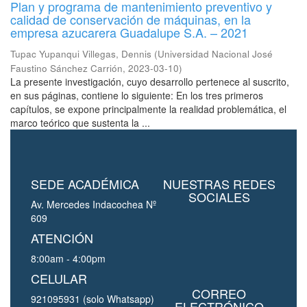
Plan y programa de mantenimiento preventivo y
calidad de conservación de máquinas, en la
empresa azucarera Guadalupe S.A. – 2021
Tupac Yupanqui Villegas, Dennis
(
Universidad Nacional José
Faustino Sánchez Carrión
,
2023-03-10
)
La presente investigación, cuyo desarrollo pertenece al suscrito,
en sus páginas, contiene lo siguiente: En los tres primeros
capítulos, se expone principalmente la realidad problemática, el
marco teórico que sustenta la ...
SEDE ACADÉMICA
NUESTRAS REDES
SOCIALES
Av. Mercedes Indacochea Nº
609
ATENCIÓN
8:00am - 4:00pm
CELULAR
CORREO
921095931 (solo Whatsapp)
ELECTRÓNICO