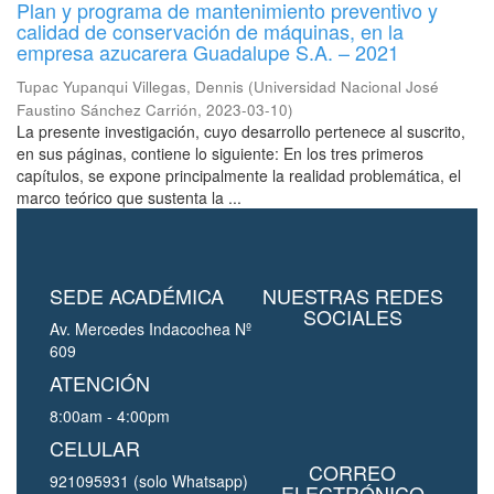
Plan y programa de mantenimiento preventivo y
calidad de conservación de máquinas, en la
empresa azucarera Guadalupe S.A. – 2021
Tupac Yupanqui Villegas, Dennis
(
Universidad Nacional José
Faustino Sánchez Carrión
,
2023-03-10
)
La presente investigación, cuyo desarrollo pertenece al suscrito,
en sus páginas, contiene lo siguiente: En los tres primeros
capítulos, se expone principalmente la realidad problemática, el
marco teórico que sustenta la ...
SEDE ACADÉMICA
NUESTRAS REDES
SOCIALES
Av. Mercedes Indacochea Nº
609
ATENCIÓN
8:00am - 4:00pm
CELULAR
CORREO
921095931 (solo Whatsapp)
ELECTRÓNICO