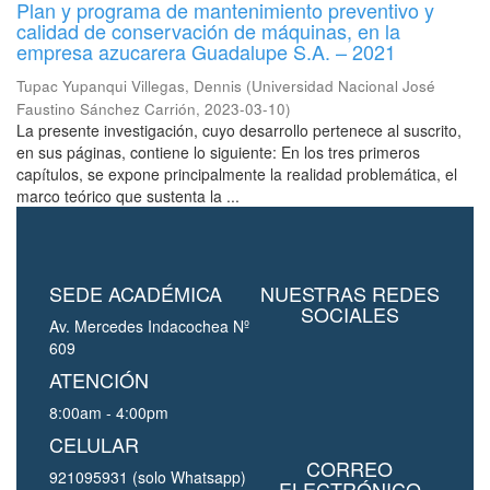
Plan y programa de mantenimiento preventivo y
calidad de conservación de máquinas, en la
empresa azucarera Guadalupe S.A. – 2021
Tupac Yupanqui Villegas, Dennis
(
Universidad Nacional José
Faustino Sánchez Carrión
,
2023-03-10
)
La presente investigación, cuyo desarrollo pertenece al suscrito,
en sus páginas, contiene lo siguiente: En los tres primeros
capítulos, se expone principalmente la realidad problemática, el
marco teórico que sustenta la ...
SEDE ACADÉMICA
NUESTRAS REDES
SOCIALES
Av. Mercedes Indacochea Nº
609
ATENCIÓN
8:00am - 4:00pm
CELULAR
CORREO
921095931 (solo Whatsapp)
ELECTRÓNICO