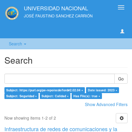
UNIVERSIDAD NACIONAL
Toggl
navig
JOSÉ FAUSTINO SANCHEZ CARRIÓN
Search
Search
Go
Subject: https://purl.org/pe-repo/ocde/ford#2.02.04 ×
Date issued: 2023 ×
Subject: Seguridad ×
Subject: Calidad ×
Has File(s): true ×
Show Advanced Filters
Now showing items 1-2 of 2
Infraestructura de redes de comunicaciones y la