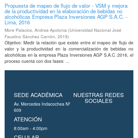
Propuesta de mapeo de flujo de valor - VSM y mejora
de la productividad en la elaboración de bebidas no
alcohólicas Empresa Plaza Inversiones AGP S.A.C. -
Lima, 2016
More Palacios, Andrea Apolonia
(
Universidad Nacional José
Faustino Sánchez Carrión
,
2019
)
Objetivo: Medir la relación que existe entre el mapeo de flujo de
valor y la productividad en la comercialización de bebidas no
alcohólicas en la empresa Plaza Inversiones AGP S.A.C. 2016, el
proceso cuenta con dos fases: ...
SEDE ACADÉMICA
NUESTRAS REDES
SOCIALES
Av. Mercedes Indacochea Nº
609
ATENCIÓN
8:00am - 4:00pm
CELULAR