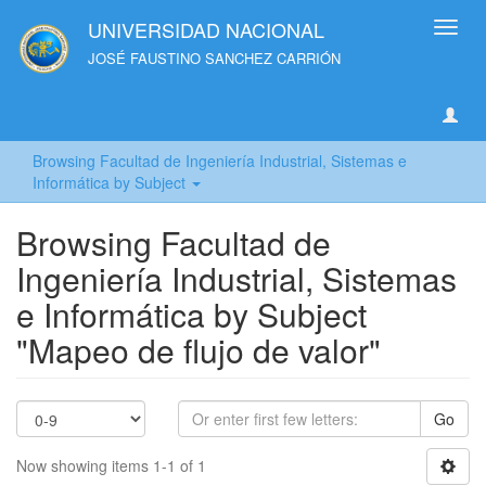
UNIVERSIDAD NACIONAL
Toggl
navig
JOSÉ FAUSTINO SANCHEZ CARRIÓN
Browsing Facultad de Ingeniería Industrial, Sistemas e
Informática by Subject
Browsing Facultad de
Ingeniería Industrial, Sistemas
e Informática by Subject
"Mapeo de flujo de valor"
Go
Now showing items 1-1 of 1