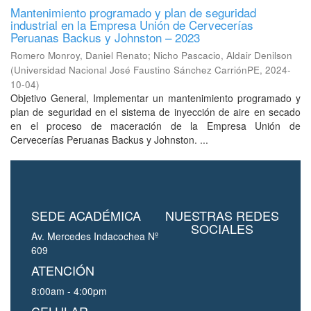
Mantenimiento programado y plan de seguridad
industrial en la Empresa Unión de Cervecerías
Peruanas Backus y Johnston – 2023
Romero Monroy, Daniel Renato
;
Nicho Pascacio, Aldair Denilson
(
Universidad Nacional José Faustino Sánchez CarriónPE
,
2024-
10-04
)
Objetivo General, Implementar un mantenimiento programado y
plan de seguridad en el sistema de inyección de aire en secado
en el proceso de maceración de la Empresa Unión de
Cervecerías Peruanas Backus y Johnston. ...
SEDE ACADÉMICA
NUESTRAS REDES
SOCIALES
Av. Mercedes Indacochea Nº
609
ATENCIÓN
8:00am - 4:00pm