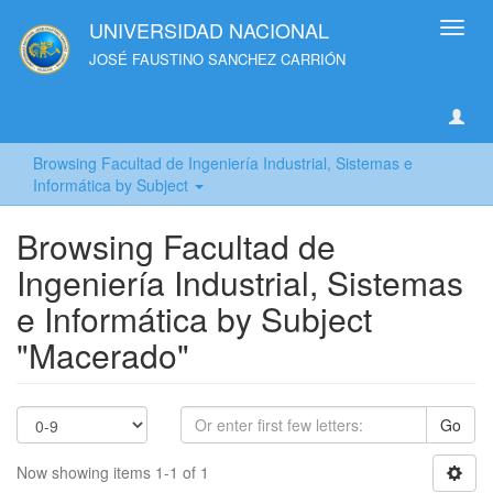
UNIVERSIDAD NACIONAL
Toggl
navig
JOSÉ FAUSTINO SANCHEZ CARRIÓN
Browsing Facultad de Ingeniería Industrial, Sistemas e
Informática by Subject
Browsing Facultad de
Ingeniería Industrial, Sistemas
e Informática by Subject
"Macerado"
Go
Now showing items 1-1 of 1