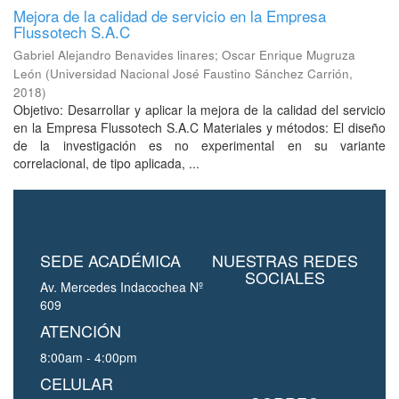
Mejora de la calidad de servicio en la Empresa
Flussotech S.A.C
Gabriel Alejandro Benavides linares
;
Oscar Enrique Mugruza
León
(
Universidad Nacional José Faustino Sánchez Carrión
,
2018
)
Objetivo: Desarrollar y aplicar la mejora de la calidad del servicio
en la Empresa Flussotech S.A.C Materiales y métodos: El diseño
de la investigación es no experimental en su variante
correlacional, de tipo aplicada, ...
SEDE ACADÉMICA
NUESTRAS REDES
SOCIALES
Av. Mercedes Indacochea Nº
609
ATENCIÓN
8:00am - 4:00pm
CELULAR