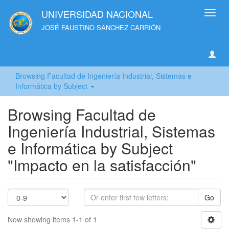
UNIVERSIDAD NACIONAL
Toggl
navig
JOSÉ FAUSTINO SANCHEZ CARRIÓN
Browsing Facultad de Ingeniería Industrial, Sistemas e
Informática by Subject
Browsing Facultad de
Ingeniería Industrial, Sistemas
e Informática by Subject
"Impacto en la satisfacción"
Go
Now showing items 1-1 of 1