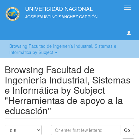
UNIVERSIDAD NACIONAL
Toggl
navig
JOSÉ FAUSTINO SANCHEZ CARRIÓN
Browsing Facultad de Ingeniería Industrial, Sistemas e
Informática by Subject
Browsing Facultad de
Ingeniería Industrial, Sistemas
e Informática by Subject
"Herramientas de apoyo a la
educación"
Go