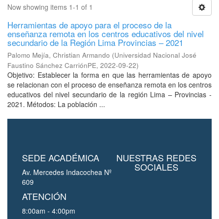
Now showing items 1-1 of 1
Herramientas de apoyo para el proceso de la
enseñanza remota en los centros educativos del nivel
secundario de la Región Lima Provincias – 2021
Palomo Mejía, Christian Armando
(
Universidad Nacional José
Faustino Sánchez CarriónPE
,
2022-09-22
)
Objetivo: Establecer la forma en que las herramientas de apoyo
se relacionan con el proceso de enseñanza remota en los centros
educativos del nivel secundario de la región Lima – Provincias -
2021. Métodos: La población ...
SEDE ACADÉMICA
NUESTRAS REDES
SOCIALES
Av. Mercedes Indacochea Nº
609
ATENCIÓN
8:00am - 4:00pm