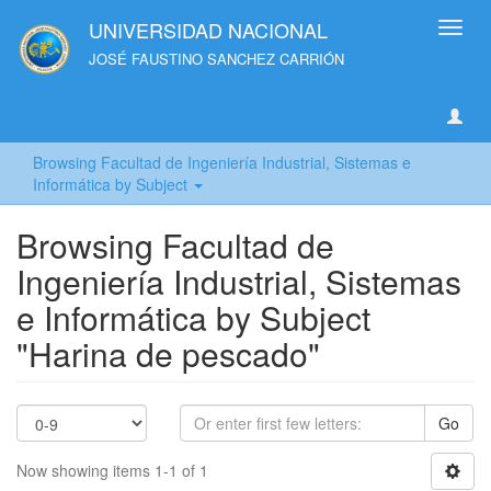
UNIVERSIDAD NACIONAL
Toggl
navig
JOSÉ FAUSTINO SANCHEZ CARRIÓN
Browsing Facultad de Ingeniería Industrial, Sistemas e
Informática by Subject
Browsing Facultad de
Ingeniería Industrial, Sistemas
e Informática by Subject
"Harina de pescado"
Go
Now showing items 1-1 of 1