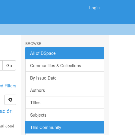
Login
BROWSE
All of DSpace
Go
Communities & Collections
By Issue Date
 Filters
Authors
Titles
zación
Subjects
nal José
This Community