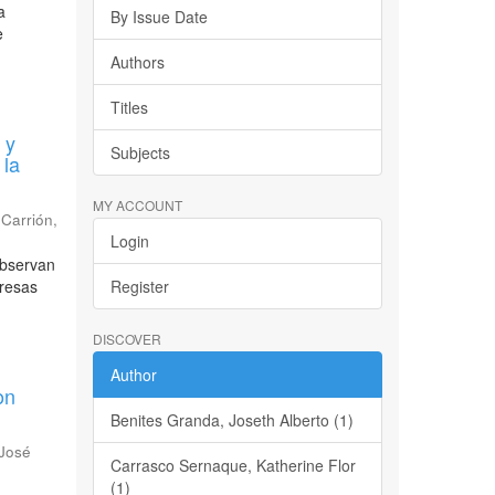
a
By Issue Date
e
Authors
Titles
 y
Subjects
 la
MY ACCOUNT
 Carrión
,
Login
observan
presas
Register
DISCOVER
Author
on
Benites Granda, Joseth Alberto (1)
 José
Carrasco Sernaque, Katherine Flor
(1)