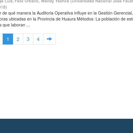
ge Luis
;
Félix Urbano, Wendy Yashira
(
Universidad Nacional José Faus
018
)
r de qué manera la Auditoria Operativa influye en la Gestión Gerencial,
oras ubicadas en la Provincia de Huaura Métodos: La población de est
 que laboran ...
1
2
3
4