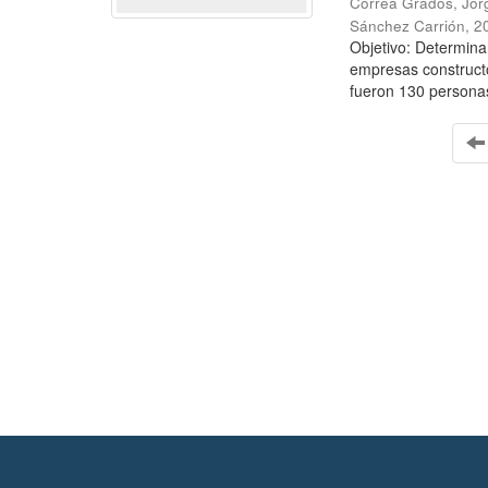
Correa Grados, Jor
Sánchez Carrión
,
2
Objetivo: Determina
empresas construct
fueron 130 personas