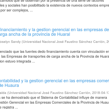
s cambios que se observan por la presencia de una serie de factores
les y sociales han posibilitado la existencia de nuevos contextos empre
por ser complejos, ...
financiamiento y la gestion gerencial en las empresas d
arga ancha de la provincia de Huaral
Yoselyn Sandy
(
Universidad Nacional José Faustino Sánchez Carrión
,
2
denciado que las fuentes dedo financiamiento cuenta con vinculación en
n las Empresas de transportes de carga ancha de la Provincia de Huara
on estuvo integrada ...
ontabilidad y la gestion gerencial en las empresas comer
 de Huaura
alda
(
Universidad Nacional José Faustino Sánchez Carrión
,
2018-04-1
s se ha demostrado que el Sistema de Contabilidad influye de manera
 Gestión Gerencial en las Empresas Comerciales de la Provincia de Huau
registra ...