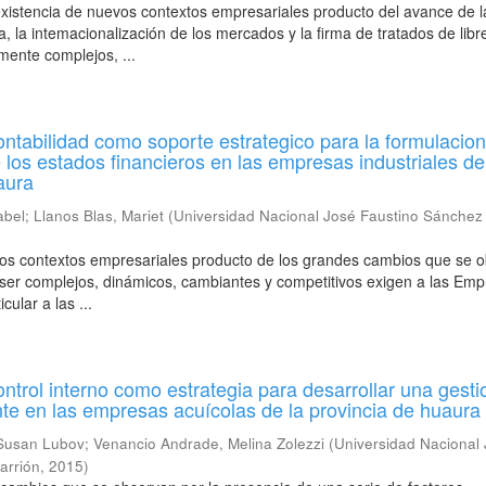
 existencia de nuevos contextos empresariales producto del avance de l
ía, la intemacionalización de los mercados y la firma de tratados de libr
ente complejos, ...
ontabilidad como soporte estrategico para la formulacion
 los estados financieros en las empresas industriales de
aura
abel
;
Llanos Blas, Mariet
(
Universidad Nacional José Faustino Sánchez
vos contextos empresariales producto de los grandes cambios que se 
 ser complejos, dinámicos, cambiantes y competitivos exigen a las Em
cular a las ...
ontrol interno como estrategia para desarrollar una gesti
ente en las empresas acuícolas de la provincia de huaura
 Susan Lubov
;
Venancio Andrade, Melina Zolezzi
(
Universidad Nacional
arrión
,
2015
)