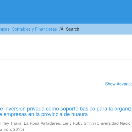
icas, Contables y Financieras
Search
Show Advanced
e inversion privada como soporte basico para la organi
de empresas en la provincia de huaura
irley Thalia
;
La Rosa Valladares, Leny Ruby Smith
(
Universidad Nacio
arrión
,
2015
)