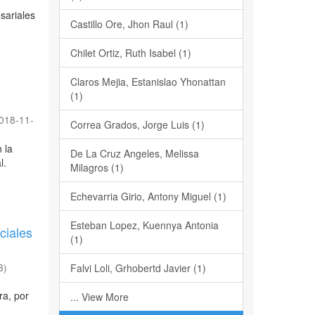
sariales
Castillo Ore, Jhon Raul (1)
Chilet Ortiz, Ruth Isabel (1)
Claros Mejia, Estanislao Yhonattan
e
(1)
018-11-
Correa Grados, Jorge Luis (1)
 la
De La Cruz Angeles, Melissa
l.
Milagros (1)
Echevarria Girio, Antony Miguel (1)
Esteban Lopez, Kuennya Antonia
ciales
(1)
3
)
Falvi Loli, Grhobertd Javier (1)
ra, por
... View More