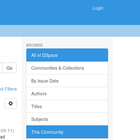
Login
BROWSE
All of DSpace
Go
Communities & Collections
By Issue Date
 Filters
Authors
Titles
Subjects
-03-11
)
This Community
dad