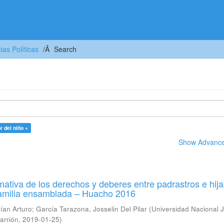
as Políticas
Search
r del niño ×
Show Advanced
ativa de los derechos y deberes entre padrastros e hija
familia ensamblada – Huacho 2016
rían Arturo
;
García Tarazona, Josselin Del Pilar
(
Universidad Nacional 
arrión
,
2019-01-25
)