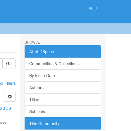
Login
BROWSE
All of DSpace
Go
Communities & Collections
By Issue Date
 Filters
Authors
Titles
stros
Subjects
José
This Community