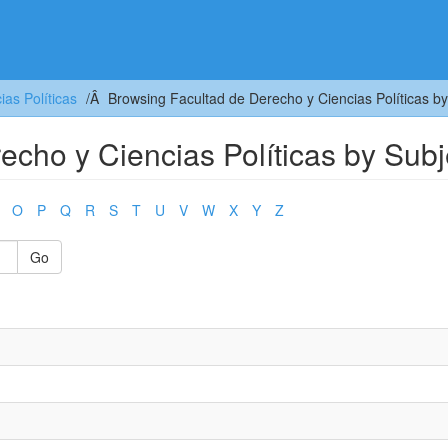
as Políticas
Browsing Facultad de Derecho y Ciencias Políticas by
echo y Ciencias Políticas by Subj
O
P
Q
R
S
T
U
V
W
X
Y
Z
Go