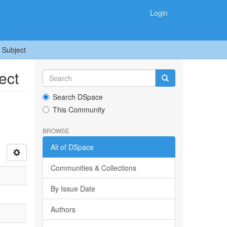
Login
 Subject
ect
Search DSpace
This Community
BROWSE
All of DSpace
Communities & Collections
By Issue Date
Authors