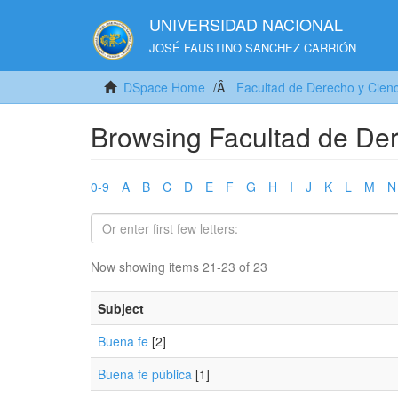
UNIVERSIDAD NACIONAL
JOSÉ FAUSTINO SANCHEZ CARRIÓN
DSpace Home
Facultad de Derecho y Cienci
Browsing Facultad de Der
0-9
A
B
C
D
E
F
G
H
I
J
K
L
M
N
Now showing items 21-23 of 23
Subject
Buena fe
[2]
Buena fe pública
[1]