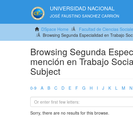
UNIVERSIDAD NACIONAL
JOSÉ FAUSTINO SANCHEZ CARRIÓN
DSpace Home
Facultad de Ciencias Social
Browsing Segunda Especialidad en Trabajo Soci
Browsing Segunda Especia
mención en Trabajo Socia
Subject
0-9
A
B
C
D
E
F
G
H
I
J
K
L
M
N
Sorry, there are no results for this browse.