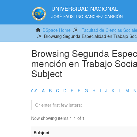
UNIVERSIDAD NACIONAL
JOSÉ FAUSTINO SANCHEZ CARRIÓN
DSpace Home
Facultad de Ciencias Social
Browsing Segunda Especialidad en Trabajo Soci
Browsing Segunda Especia
mención en Trabajo Socia
Subject
0-9
A
B
C
D
E
F
G
H
I
J
K
L
M
N
Now showing items 1-1 of 1
Subject