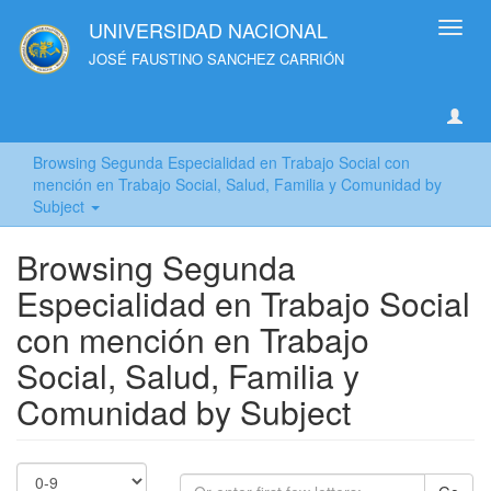
UNIVERSIDAD NACIONAL
Toggl
navig
JOSÉ FAUSTINO SANCHEZ CARRIÓN
Browsing Segunda Especialidad en Trabajo Social con
mención en Trabajo Social, Salud, Familia y Comunidad by
Subject
Browsing Segunda
Especialidad en Trabajo Social
con mención en Trabajo
Social, Salud, Familia y
Comunidad by Subject