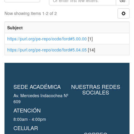
Go
Now showing items 1-2 of 2
Subject
https://purl.org/pe-repo/ocde/ford#5.00.00
[1]
https://purl.org/pe-repo/ocde/ford#5.04.05
[14]
SEDE ACADÉMICA
NUESTRAS REDES
SOCIALES
Av. Mercedes Indacochea Nº
609
ATENCIÓN
8:00am - 4:00pm
CELULAR