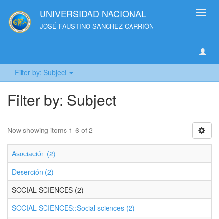
UNIVERSIDAD NACIONAL
Toggl
navig
JOSÉ FAUSTINO SANCHEZ CARRIÓN
Filter by: Subject
Filter by: Subject
Now showing items 1-6 of 2
Asociación (2)
Deserción (2)
SOCIAL SCIENCES (2)
SOCIAL SCIENCES::Social sciences (2)