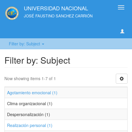
UNIVERSIDAD NACIONAL
Toggl
navig
JOSÉ FAUSTINO SANCHEZ CARRIÓN
Filter by: Subject
Filter by: Subject
Now showing items 1-7 of 1
Agotamiento emocional (1)
Clima organizacional (1)
Despersonalización (1)
Realización personal (1)