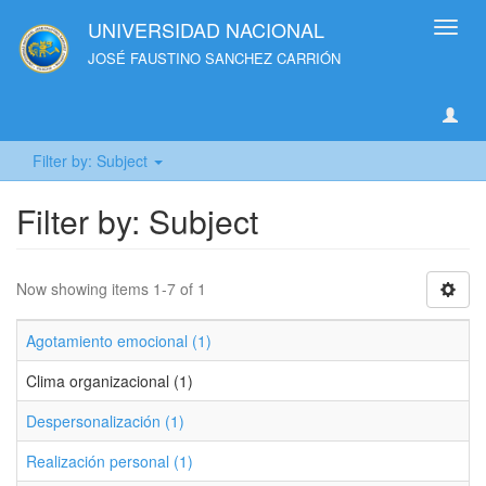
UNIVERSIDAD NACIONAL
Toggl
navig
JOSÉ FAUSTINO SANCHEZ CARRIÓN
Filter by: Subject
Filter by: Subject
Now showing items 1-7 of 1
Agotamiento emocional (1)
Clima organizacional (1)
Despersonalización (1)
Realización personal (1)