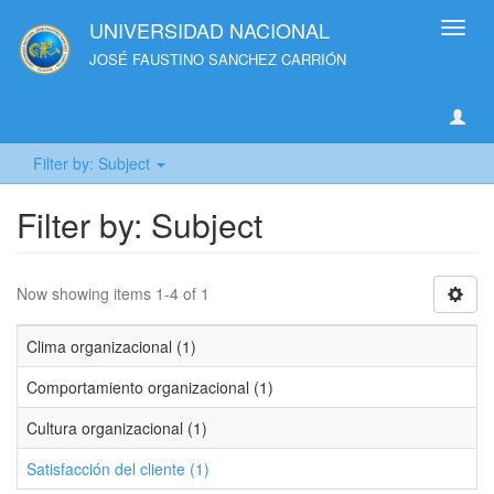
UNIVERSIDAD NACIONAL
Toggl
navig
JOSÉ FAUSTINO SANCHEZ CARRIÓN
Filter by: Subject
Filter by: Subject
Now showing items 1-4 of 1
Clima organizacional (1)
Comportamiento organizacional (1)
Cultura organizacional (1)
Satisfacción del cliente (1)