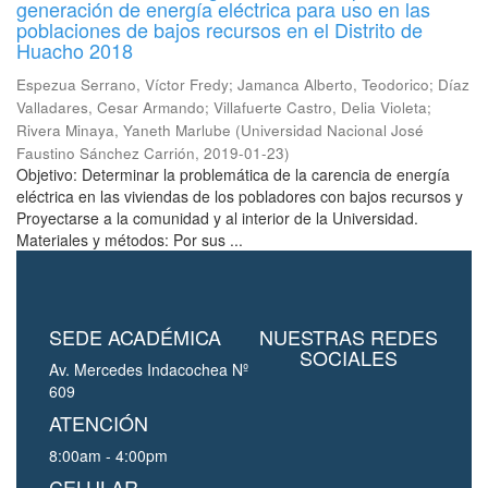
generación de energía eléctrica para uso en las
poblaciones de bajos recursos en el Distrito de
Huacho 2018
Espezua Serrano, Víctor Fredy
;
Jamanca Alberto, Teodorico
;
Díaz
Valladares, Cesar Armando
;
Villafuerte Castro, Delia Violeta
;
Rivera Minaya, Yaneth Marlube
(
Universidad Nacional José
Faustino Sánchez Carrión
,
2019-01-23
)
Objetivo: Determinar la problemática de la carencia de energía
eléctrica en las viviendas de los pobladores con bajos recursos y
Proyectarse a la comunidad y al interior de la Universidad.
Materiales y métodos: Por sus ...
SEDE ACADÉMICA
NUESTRAS REDES
SOCIALES
Av. Mercedes Indacochea Nº
609
ATENCIÓN
8:00am - 4:00pm
CELULAR