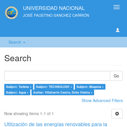
UNIVERSIDAD NACIONAL
Toggl
navig
JOSÉ FAUSTINO SANCHEZ CARRIÓN
Search
Search
Go
Subject: Turbina ×
Subject: TECHNOLOGY ×
Subject: Maquina ×
Subject: Agua ×
Author: Villafuerte Castro, Delia Violeta ×
Show Advanced Filters
Now showing items 1-1 of 1
Utilización de las energías renovables para la