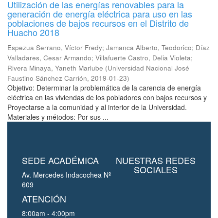
Utilización de las energías renovables para la
generación de energía eléctrica para uso en las
poblaciones de bajos recursos en el Distrito de
Huacho 2018
Espezua Serrano, Víctor Fredy
;
Jamanca Alberto, Teodorico
;
Díaz
Valladares, Cesar Armando
;
Villafuerte Castro, Delia Violeta
;
Rivera Minaya, Yaneth Marlube
(
Universidad Nacional José
Faustino Sánchez Carrión
,
2019-01-23
)
Objetivo: Determinar la problemática de la carencia de energía
eléctrica en las viviendas de los pobladores con bajos recursos y
Proyectarse a la comunidad y al interior de la Universidad.
Materiales y métodos: Por sus ...
SEDE ACADÉMICA
NUESTRAS REDES
SOCIALES
Av. Mercedes Indacochea Nº
609
ATENCIÓN
8:00am - 4:00pm