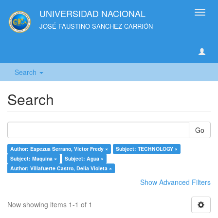
UNIVERSIDAD NACIONAL
Toggl
navig
JOSÉ FAUSTINO SANCHEZ CARRIÓN
Search
Search
Go
Author: Espezua Serrano, Víctor Fredy ×
Subject: TECHNOLOGY ×
Subject: Maquina ×
Subject: Agua ×
Author: Villafuerte Castro, Delia Violeta ×
Show Advanced Filters
Now showing items 1-1 of 1