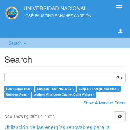
UNIVERSIDAD NACIONAL
Toggl
navig
JOSÉ FAUSTINO SANCHEZ CARRIÓN
Search
Search
Go
Has File(s): true ×
Subject: TECHNOLOGY ×
Subject: Energía eléctrica ×
Subject: Agua ×
Author: Villafuerte Castro, Delia Violeta ×
Show Advanced Filters
Now showing items 1-1 of 1
Utilización de las energías renovables para la