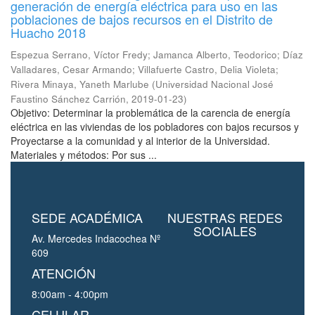
generación de energía eléctrica para uso en las
poblaciones de bajos recursos en el Distrito de
Huacho 2018
Espezua Serrano, Víctor Fredy
;
Jamanca Alberto, Teodorico
;
Díaz
Valladares, Cesar Armando
;
Villafuerte Castro, Delia Violeta
;
Rivera Minaya, Yaneth Marlube
(
Universidad Nacional José
Faustino Sánchez Carrión
,
2019-01-23
)
Objetivo: Determinar la problemática de la carencia de energía
eléctrica en las viviendas de los pobladores con bajos recursos y
Proyectarse a la comunidad y al interior de la Universidad.
Materiales y métodos: Por sus ...
SEDE ACADÉMICA
NUESTRAS REDES
SOCIALES
Av. Mercedes Indacochea Nº
609
ATENCIÓN
8:00am - 4:00pm
CELULAR