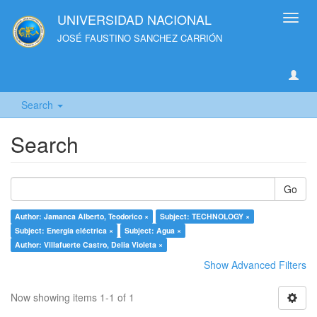
UNIVERSIDAD NACIONAL
Toggl
navig
JOSÉ FAUSTINO SANCHEZ CARRIÓN
Search
Search
Go
Author: Jamanca Alberto, Teodorico ×
Subject: TECHNOLOGY ×
Subject: Energía eléctrica ×
Subject: Agua ×
Author: Villafuerte Castro, Delia Violeta ×
Show Advanced Filters
Now showing items 1-1 of 1