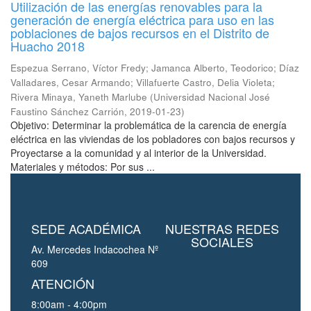
Utilización de las energías renovables para la
generación de energía eléctrica para uso en las
poblaciones de bajos recursos en el Distrito de
Huacho 2018
Espezua Serrano, Víctor Fredy
;
Jamanca Alberto, Teodorico
;
Díaz
Valladares, Cesar Armando
;
Villafuerte Castro, Delia Violeta
;
Rivera Minaya, Yaneth Marlube
(
Universidad Nacional José
Faustino Sánchez Carrión
,
2019-01-23
)
Objetivo: Determinar la problemática de la carencia de energía
eléctrica en las viviendas de los pobladores con bajos recursos y
Proyectarse a la comunidad y al interior de la Universidad.
Materiales y métodos: Por sus ...
SEDE ACADÉMICA
NUESTRAS REDES
SOCIALES
Av. Mercedes Indacochea Nº
609
ATENCIÓN
8:00am - 4:00pm