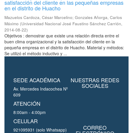
satisfacción del cliente en las pequeñas empresas
en el distrito de Huacho
Mazuelos Cardoza, César Marcelino
;
Gonzales Añorga, Carlos
Máximo
(
Universidad Nacional José Faustino Sánchez Carrión
,
2014-08-22
)
Objetivos : demostrar que existe una relación directa entre el
buen clima organizacional y la satisfacción del cliente en la
pequeña empresa en el distrito de Huacho. Material y métodos:
Se utilizó el método inductivo y ...
SEDE ACADÉMICA
NUESTRAS REDES
SOCIALES
Av. Mercedes Indacochea Nº
609
ATENCIÓN
8:00am - 4:00pm
CELULAR
CORREO
921095931 (solo Whatsapp)