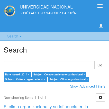
UNIVERSIDAD NACIONAL
Toggl
navig
JOSÉ FAUSTINO SANCHEZ CARRIÓN
Search
Search
Go
Date issued: 2014 ×
Subject: Comportamiento organizacional ×
Subject: Cultura organizacional ×
Subject: Clima organizacional ×
Show Advanced Filters
Now showing items 1-1 of 1
El clima organizacional y su influencia en la