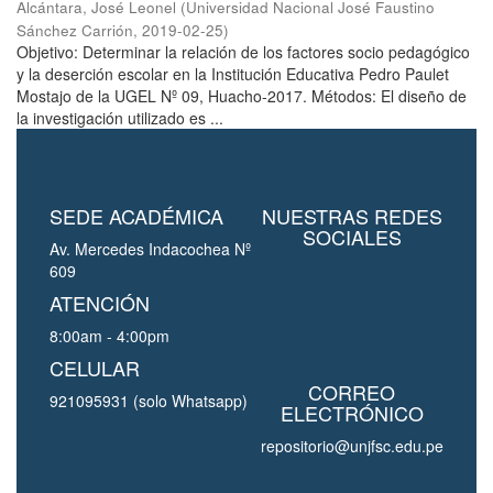
Alcántara, José Leonel
(
Universidad Nacional José Faustino
Sánchez Carrión
,
2019-02-25
)
Objetivo: Determinar la relación de los factores socio pedagógico
y la deserción escolar en la Institución Educativa Pedro Paulet
Mostajo de la UGEL Nº 09, Huacho-2017. Métodos: El diseño de
la investigación utilizado es ...
SEDE ACADÉMICA
NUESTRAS REDES
SOCIALES
Av. Mercedes Indacochea Nº
609
ATENCIÓN
8:00am - 4:00pm
CELULAR
CORREO
921095931 (solo Whatsapp)
ELECTRÓNICO
repositorio@unjfsc.edu.pe