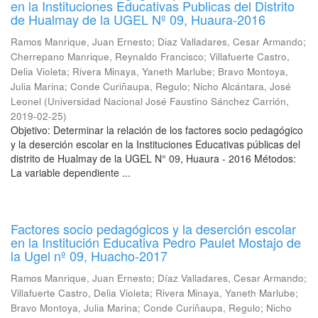
en la Instituciones Educativas Publicas del Distrito
de Hualmay de la UGEL Nº 09, Huaura-2016
Ramos Manrique, Juan Ernesto
;
Diaz Valladares, Cesar Armando
;
Cherrepano Manrique, Reynaldo Francisco
;
Villafuerte Castro,
Delia Violeta
;
Rivera Minaya, Yaneth Marlube
;
Bravo Montoya,
Julia Marina
;
Conde Curiñaupa, Regulo
;
Nicho Alcántara, José
Leonel
(
Universidad Nacional José Faustino Sánchez Carrión
,
2019-02-25
)
Objetivo: Determinar la relación de los factores socio pedagógico
y la deserción escolar en la Instituciones Educativas públicas del
distrito de Hualmay de la UGEL N° 09, Huaura - 2016 Métodos:
La variable dependiente ...
Factores socio pedagógicos y la deserción escolar
en la Institución Educativa Pedro Paulet Mostajo de
la Ugel nº 09, Huacho-2017
Ramos Manrique, Juan Ernesto
;
Díaz Valladares, Cesar Armando
;
Villafuerte Castro, Delia Violeta
;
Rivera Minaya, Yaneth Marlube
;
Bravo Montoya, Julia Marina
;
Conde Curiñaupa, Regulo
;
Nicho