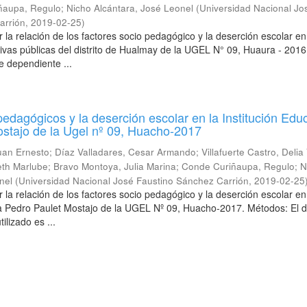
ñaupa, Regulo
;
Nicho Alcántara, José Leonel
(
Universidad Nacional Jo
arrión
,
2019-02-25
)
 la relación de los factores socio pedagógico y la deserción escolar en
tivas públicas del distrito de Hualmay de la UGEL N° 09, Huaura - 2016
e dependiente ...
pedagógicos y la deserción escolar en la Institución Edu
stajo de la Ugel nº 09, Huacho-2017
uan Ernesto
;
Díaz Valladares, Cesar Armando
;
Villafuerte Castro, Delia
eth Marlube
;
Bravo Montoya, Julia Marina
;
Conde Curiñaupa, Regulo
;
N
nel
(
Universidad Nacional José Faustino Sánchez Carrión
,
2019-02-25
 la relación de los factores socio pedagógico y la deserción escolar en
va Pedro Paulet Mostajo de la UGEL Nº 09, Huacho-2017. Métodos: El 
tilizado es ...