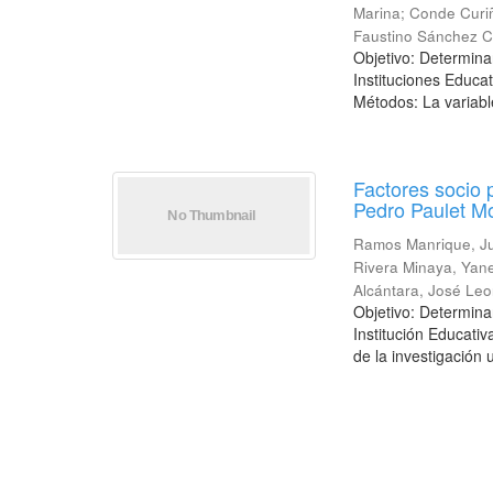
Marina
;
Conde Curi
Faustino Sánchez C
Objetivo: Determinar
Instituciones Educa
Métodos: La variabl
Factores socio 
Pedro Paulet Mo
Ramos Manrique, J
Rivera Minaya, Yan
Alcántara, José Leo
Objetivo: Determinar
Institución Educati
de la investigación u