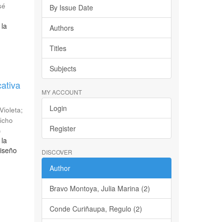
sé
By Issue Date
 la
Authors
Titles
Subjects
cativa
MY ACCOUNT
Login
 Violeta
;
icho
Register
)
 la
diseño
DISCOVER
Author
Bravo Montoya, Julia Marina (2)
Conde Curiñaupa, Regulo (2)