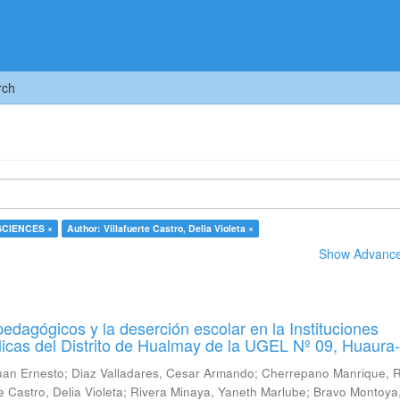
rch
 SCIENCES ×
Author: Villafuerte Castro, Delia Violeta ×
Show Advanced
pedagógicos y la deserción escolar en la Instituciones
icas del Distrito de Hualmay de la UGEL Nº 09, Huaura
uan Ernesto
;
Diaz Valladares, Cesar Armando
;
Cherrepano Manrique, 
te Castro, Delia Violeta
;
Rivera Minaya, Yaneth Marlube
;
Bravo Montoya,