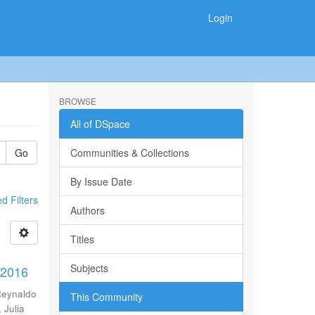
Login
BROWSE
All of DSpace
Go
Communities & Collections
By Issue Date
 Filters
Authors
Titles
Subjects
-2016
Reynaldo
This Community
 Julia