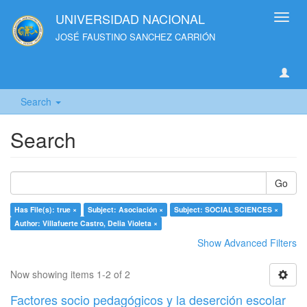
UNIVERSIDAD NACIONAL
Toggl
navig
JOSÉ FAUSTINO SANCHEZ CARRIÓN
Search
Search
Go
Has File(s): true ×
Subject: Asociación ×
Subject: SOCIAL SCIENCES ×
Author: Villafuerte Castro, Delia Violeta ×
Show Advanced Filters
Now showing items 1-2 of 2
Factores socio pedagógicos y la deserción escolar