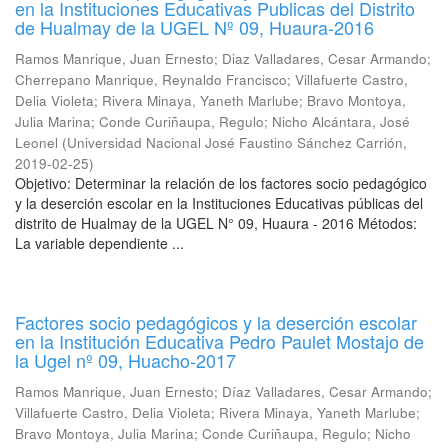
en la Instituciones Educativas Publicas del Distrito
de Hualmay de la UGEL Nº 09, Huaura-2016
Ramos Manrique, Juan Ernesto
;
Diaz Valladares, Cesar Armando
;
Cherrepano Manrique, Reynaldo Francisco
;
Villafuerte Castro,
Delia Violeta
;
Rivera Minaya, Yaneth Marlube
;
Bravo Montoya,
Julia Marina
;
Conde Curiñaupa, Regulo
;
Nicho Alcántara, José
Leonel
(
Universidad Nacional José Faustino Sánchez Carrión
,
2019-02-25
)
Objetivo: Determinar la relación de los factores socio pedagógico
y la deserción escolar en la Instituciones Educativas públicas del
distrito de Hualmay de la UGEL N° 09, Huaura - 2016 Métodos:
La variable dependiente ...
Factores socio pedagógicos y la deserción escolar
en la Institución Educativa Pedro Paulet Mostajo de
la Ugel nº 09, Huacho-2017
Ramos Manrique, Juan Ernesto
;
Díaz Valladares, Cesar Armando
;
Villafuerte Castro, Delia Violeta
;
Rivera Minaya, Yaneth Marlube
;
Bravo Montoya, Julia Marina
;
Conde Curiñaupa, Regulo
;
Nicho