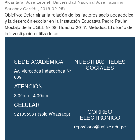
Alcántara, José Leonel
(
Universidad Nacional José Faustino
Sánchez Carrión
,
2019-02-25
)
Objetivo: Determinar la relación de los factores socio pedagógico
y la deserción escolar en la Institución Educativa Pedro Paulet
Mostajo de la UGEL Nº 09, Huacho-2017. Métodos: El diseño de
la investigación utilizado es ...
SEDE ACADÉMICA
NUESTRAS REDES
SOCIALES
Av. Mercedes Indacochea Nº
609
ATENCIÓN
8:00am - 4:00pm
CELULAR
CORREO
921095931 (solo Whatsapp)
ELECTRÓNICO
repositorio@unjfsc.edu.pe