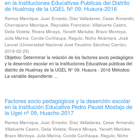
en la Instituciones Educativas Publicas del Distrito
de Hualmay de la UGEL Nº 09, Huaura-2016
Ramos Manrique, Juan Ernesto
;
Diaz Valladares, Cesar Armando
;
Cherrepano Manrique, Reynaldo Francisco
;
Villafuerte Castro,
Delia Violeta
;
Rivera Minaya, Yaneth Marlube
;
Bravo Montoya,
Julia Marina
;
Conde Curiñaupa, Regulo
;
Nicho Alcántara, José
Leonel
(
Universidad Nacional José Faustino Sánchez Carrión
,
2019-02-25
)
Objetivo: Determinar la relación de los factores socio pedagógico
y la deserción escolar en la Instituciones Educativas públicas del
distrito de Hualmay de la UGEL N° 09, Huaura - 2016 Métodos:
La variable dependiente ...
Factores socio pedagógicos y la deserción escolar
en la Institución Educativa Pedro Paulet Mostajo de
la Ugel nº 09, Huacho-2017
Ramos Manrique, Juan Ernesto
;
Díaz Valladares, Cesar Armando
;
Villafuerte Castro, Delia Violeta
;
Rivera Minaya, Yaneth Marlube
;
Bravo Montoya, Julia Marina
;
Conde Curiñaupa, Regulo
;
Nicho