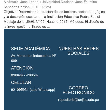
Alcántara, José Leonel
(
Universidad Nacional José Faustino
Sánchez Carrión
,
2019-02-25
)
Objetivo: Determinar la relación de los factores socio pedagógico
y la deserción escolar en la Institución Educativa Pedro Paulet
Mostajo de la UGEL Nº 09, Huacho-2017. Métodos: El diseño de
la investigación utilizado es ...
SEDE ACADÉMICA
NUESTRAS REDES
SOCIALES
Av. Mercedes Indacochea Nº
609
ATENCIÓN
8:00am - 4:00pm
CELULAR
CORREO
921095931 (solo Whatsapp)
ELECTRÓNICO
repositorio@unjfsc.edu.pe