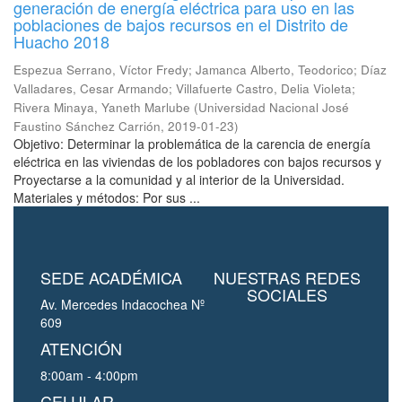
generación de energía eléctrica para uso en las
poblaciones de bajos recursos en el Distrito de
Huacho 2018
Espezua Serrano, Víctor Fredy
;
Jamanca Alberto, Teodorico
;
Díaz
Valladares, Cesar Armando
;
Villafuerte Castro, Delia Violeta
;
Rivera Minaya, Yaneth Marlube
(
Universidad Nacional José
Faustino Sánchez Carrión
,
2019-01-23
)
Objetivo: Determinar la problemática de la carencia de energía
eléctrica en las viviendas de los pobladores con bajos recursos y
Proyectarse a la comunidad y al interior de la Universidad.
Materiales y métodos: Por sus ...
SEDE ACADÉMICA
NUESTRAS REDES
SOCIALES
Av. Mercedes Indacochea Nº
609
ATENCIÓN
8:00am - 4:00pm
CELULAR