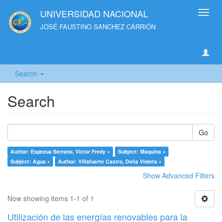
UNIVERSIDAD NACIONAL
Toggl
navig
JOSÉ FAUSTINO SANCHEZ CARRIÓN
Search
Search
Go
Author: Espezua Serrano, Víctor Fredy ×
Subject: Maquina ×
Subject: Agua ×
Author: Villafuerte Castro, Delia Violeta ×
Show Advanced Filters
Now showing items 1-1 of 1
Utilización de las energías renovables para la